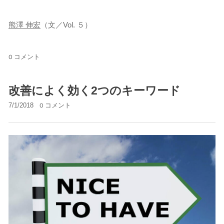
熊澤 伸宏
（文／Vol. ５）
0 コメント
改善によく効く2つのキーワード
7/1/2018
0 コメント