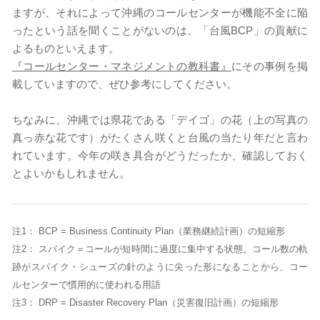
ますが、それによって沖縄のコールセンターが機能不全に陥
ったという話を聞くことがないのは、「台風BCP」の貢献に
よるものといえます。
『コールセンター・マネジメントの教科書』
にその事例を掲
載していますので、ぜひ参考にしてください。
ちなみに、沖縄では県花である「デイゴ」の花（上の写真の
真っ赤な花です）がたくさん咲くと台風の当たり年だと言わ
れています。今年の咲き具合がどうだったか、確認しておく
とよいかもしれません。
注1： BCP = Business Continuity Plan（業務継続計画）の短縮形
注2： スパイク＝コールが短時間に過度に集中する状態。コール数の軌
跡がスパイク・シューズの針のように尖った形になることから、コー
ルセンターで慣用的に使われる用語
注3： DRP = Disaster Recovery Plan（災害復旧計画）の短縮形