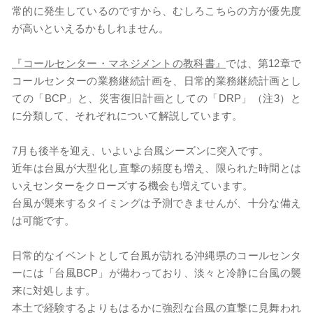
常的に発生しているのですから、むしろこちらの方が優先度
が高いといえるかもしれません。
『コールセンター・マネジメントの教科書』
では、第12章で
コールセンターの業務継続計画を、日常的業務継続計画とし
ての「BCP」と、災害復旧計画としての「DRP」（注3）と
に分類して、それぞれについて解説しています。
7月も後半を迎え、いよいよ台風シーズンに突入です。
近年は台風が大型化し直撃の頻度も増え、限られた時間とは
いえセンターをクローズする機会も増えています。
台風が襲来するタイミングは予測できませんが、十分な備え
は可能です。
日常的なイベントとして台風が訪れる沖縄県のコールセンタ
ーには「台風BCP」が備わっており、淡々と冷静に台風の襲
来に対処します。
本土で経験するよりもはるかに強烈な台風の直撃に見舞われ