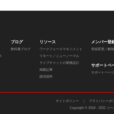
ブログ
リソース
メンバー
登
教科書ブログ
ワークフォースマネジメント
登録変更／解
ス
リモート／ニューノーマル
ライブチャットの業務設計
サポートペ
掲載記事
​サポートペー
​講演資料
サイトポリシー
｜
プライバシーポ
Copyright © 2018 - 202