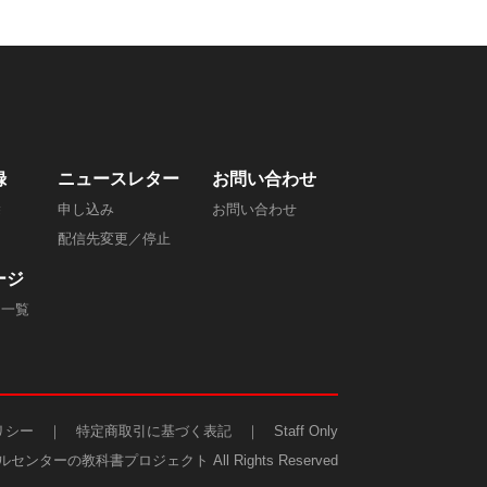
録
ニュースレター
​お問い合わせ
除
申し込み
お問い合わせ
配信先変更／停止
ージ
ジ一覧
リシー
｜
特定商取引に基づく表記
｜
Staff Only
2 コールセンターの教科書プロジェクト All Rights Reserved​