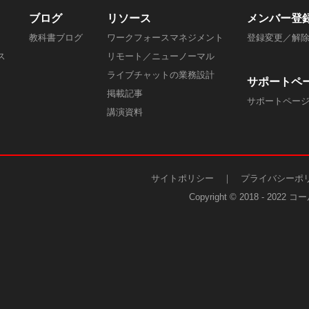
ブログ
リソース
メンバー
登
教科書ブログ
ワークフォースマネジメント
登録変更／解
ス
リモート／ニューノーマル
ライブチャットの業務設計
サポートペ
掲載記事
​サポートペー
​講演資料
サイトポリシー
｜
プライバシーポ
Copyright © 2018 - 202