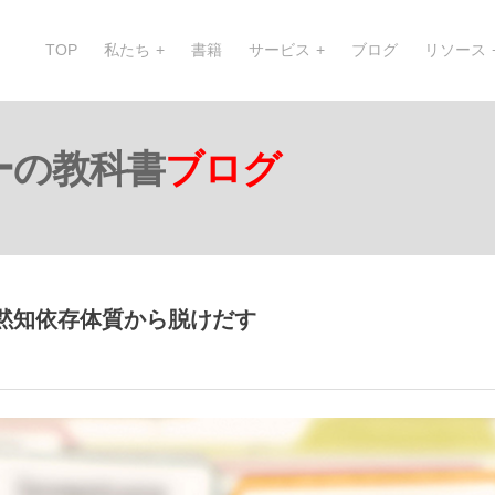
TOP
私たち
書籍
サービス
ブログ
リソース
ーの教科書
ブログ
黙知依存体質から脱けだす