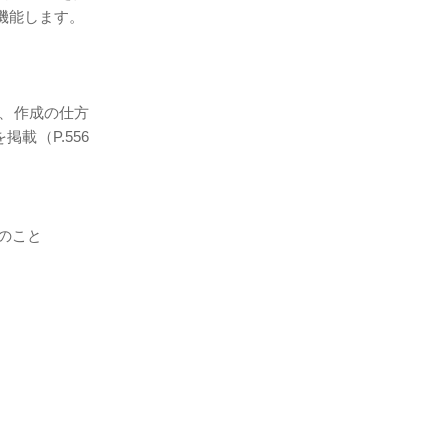
機能します。
で、作成の仕方
載（P.556
のこと