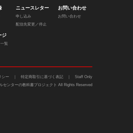
録
ニュースレター
​お問い合わせ
除
申し込み
お問い合わせ
配信先変更／停止
ージ
ジ一覧
リシー
｜
特定商取引に基づく表記
｜
Staff Only
2 コールセンターの教科書プロジェクト All Rights Reserved​