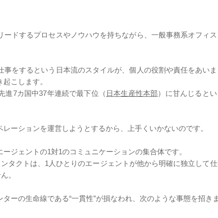
リードするプロセスやノウハウを持ちながら、一般事務系オフィス
仕事をするという日本流のスタイルが、個人の役割や責任をあいま
き起こします。
先進7カ国中37年連続で最下位（
日本生産性本部
）に甘んじるとい
オペレーションを運営しようとするから、上手くいかないのです。
エージェントの1対1のコミュニケーションの集合体です。
コンタクトは、1人ひとりのエージェントが他から明確に独立して
せん。
ターの生命線である“一貫性”が損なわれ、次のような事態を招き