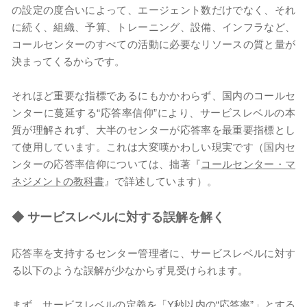
の設定の度合いによって、エージェント数だけでなく、それ
に続く、組織、予算、トレーニング、設備、インフラなど、
コールセンターのすべての活動に必要なリソースの質と量が
決まってくるからです。
それほど重要な指標であるにもかかわらず、国内のコールセ
ンターに蔓延する“応答率信仰”により、サービスレベルの本
質が理解されず、大半のセンターが応答率を最重要指標とし
て使用しています。これは大変嘆かわしい現実です（国内セ
ンターの応答率信仰については、拙著『
コールセンター・マ
ネジメントの教科書
』で詳述しています）。
◆
サービスレベルに対する誤解を解く
応答率を支持するセンター管理者に、サービスレベルに対す
る以下のような誤解が少なからず見受けられます。
まず、サービスレベルの定義を「Y秒以内の“応答率”」とする