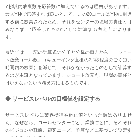
Y秒以内放棄数を応答数に加えているのは理由があります。
最大Y秒で応答すれば良いところ、この20コールはY秒に到達
する前に放棄されたため、それをセンターの現場の責任とは
みなさず、“応答したもの”として計算する考え方によりま
す。
最近では、上記の計算式の分子と分母の両方から、「ショー
ト放棄コール数」（キューイング直後の2,3秒程度のごく短い
時間内の放棄）を減じて、それがなかったものとして計算す
るのが主流となっています。ショート放棄も、現場の責任と
はいえないという考え方によるものです。
◆
サービスレベルの目標値を設定する
サービスレベルに業界標準や適正値といった類はありませ
ん。なぜなら、コールセンターごと、業務ごとに、それぞれ
のビジョンや戦略、顧客ニーズ、予算などに基づいて設定す