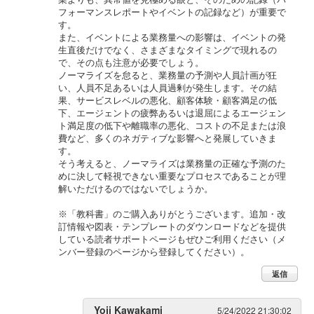
フォーマンスレポートやイベントの記録など）が重要で
す。
また、イベントによる業務量への影響は、イベントの発
生直後だけでなく、さまざまなタイミングで現れるの
で、その点も注意が必要でしょう。
ノーマライズを怠ると、業務量の予測や人員計画が狂
い、人員不足あるいは人員過剰が発生します。その結
果、サービスレベルの悪化、顧客体験・顧客満足の低
下、エージェントの疲弊あるいは退屈によるエージェン
ト満足度の低下や離職率の悪化、コストの不足または浪
費など、多くのネガティブな影響へと発展していきま
す。
そう考えると、ノーマライズは業務量の正確な予測のた
めに決して軽視できない重要なプロセスであることが理
解いただけるのではないでしょうか。
※「教科書」のご購入ありがとうございます。追加・改
訂情報や図表・テンプレートのダウンロードなどを提供
している読者サポートページもぜひご利用ください（メ
ンバー登録のページから登録してください）。
返信
Yoji Kawakami
5/24/2022 21:30:02