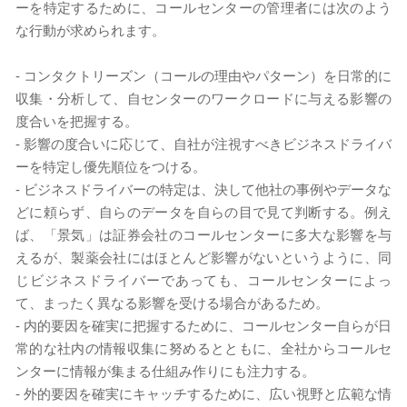
ーを特定するために、コールセンターの管理者には次のよう
な行動が求められます。
-
コンタクトリーズン（コールの理由やパターン）を日常的に
収集・分析して、自センターのワークロードに与える影響の
度合いを把握する。
-
影響の度合いに応じて、自社が注視すべきビジネスドライバ
ーを特定し優先順位をつける。
-
ビジネスドライバーの特定は、決して他社の事例やデータな
どに頼らず、自らのデータを自らの目で見て判断する。例え
ば、「景気」は証券会社のコールセンターに多大な影響を与
えるが、製薬会社にはほとんど影響がないというように、同
じビジネスドライバーであっても、コールセンターによっ
て、まったく異なる影響を受ける場合があるため。
-
内的要因を確実に把握するために、コールセンター自らが日
常的な社内の情報収集に努めるとともに、全社からコールセ
ンターに情報が集まる仕組み作りにも注力する。
-
外的要因を確実にキャッチするために、広い視野と広範な情