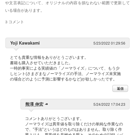
や文言表記について、オリジナルの内容を損なわない範囲で更新して
いる場合があります。
3 コメント
Yoji Kawakami
5/23/2022 01:29:56
とても貴重な情報をありがとうございます。
書籍も購入させていただきました。
一時的事実による実績値の「ノーマライズ」について、もう少
しヒント(さまざまなノーマライズの手法、ノーマライズ未実施
の場合どのように予測に影響するかなど)が欲しかったです。
返信
熊澤 伸宏
5/24/2022 17:04:23
コメントありがとうございます。
ノーマライズは異常値を取り除くだけの単純な作業なの
で、"手法"というほどのものはありません。取り除く作
業よりも、異常値を見極める眼と、そのための記録（パ