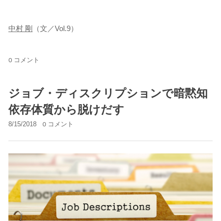
中村 剛
（文／Vol.9）
0 コメント
ジョブ・ディスクリプションで暗黙知
依存体質から脱けだす
8/15/2018
0 コメント