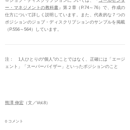
※ジョブ・ディスクリプションについては、『
コールセンタ
ー・マネジメントの教科書
』第２章（P.74～76）で、作成の
仕方について詳しく説明しています。また、代表的な７つの
ポジションのジョブ・ディスクリプションのサンプルを掲載
（P.556～564）しています。
注： 1人ひとりの“個人”のことではなく、正確には「エージ
ェント」「スーパーバイザー」といったポジションのこと
熊澤 伸宏
（文／Vol.8）
0 コメント