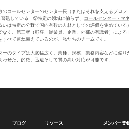
有数のコールセンターのセンター長（またはそれを支えるプロフ
に習熟している ②特定の領域に偏らず、
コールセンター・マ
るいは特定の分野で国内有数の人材としての評価を集めている
でなく、第三者（顧客、従業員、企業、外部の有識者）による
をすべて兼ね備えているのが、私たちのチームです。
ターのタイプは大変幅広く、業種、規模、業務内容などに偏り
にあわせた、的確、迅速そして質の高い対応が可能です。
ブログ
リソース
メンバー
登