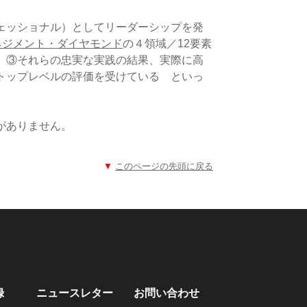
ェッショナル）としてリーダーシップを発
ネジメント・ダイヤモンド
の４領域／12要素
）③それらの忠実な実践の結果、実際に高
トップレベルの評価を受けている といっ
がありません。
▼
このページの先頭に戻る
録
ニュースレター
​お問い合わせ