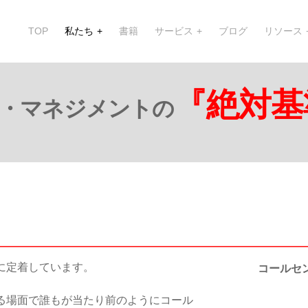
TOP
私たち
書籍
サービス
ブログ
リソース
『絶対基
・マネジメントの
に定着しています。
コールセ
る場面で誰もが当たり前のようにコール