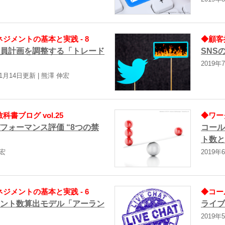
ジメントの基本と実践 - 8
◆顧客接
員計画を調整する「トレード
SNS
2019年
年1月14日更新 | 熊澤 伸宏
書ブログ vol.25
◆ワー
フォーマンス評価 “8つの禁
コール
ト数と
伸宏
2019年
ジメントの基本と実践 - 6
◆コー
ント数算出モデル「アーラン
ライブ
2019年