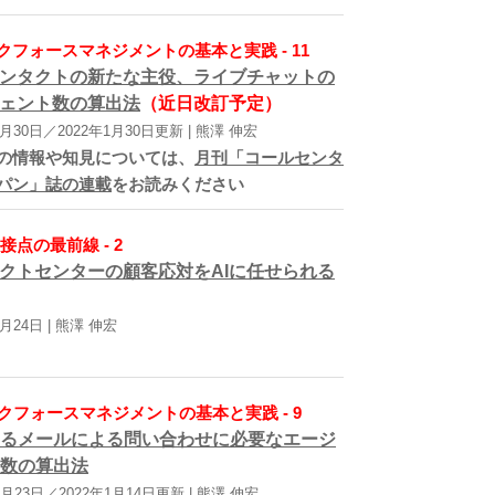
クフォースマネジメントの基本と実践 - 11
ンタクトの新たな主役、ライブチャットの
ェント数の算出法
（近日改訂予定）
9月30日／2022年1月30日更新 | 熊澤 伸宏
の情報や知見については、
月刊「コールセンタ
パン」誌の連載
をお読みください
接点の最前線 - 2
クトセンターの顧客応対をAIに任せられる
9月24日 | 熊澤 伸宏
クフォースマネジメントの基本と実践 - 9
るメールによる問い合わせに必要なエージ
数の算出法
8月23日／2022年1月14日更新 | 熊澤 伸宏