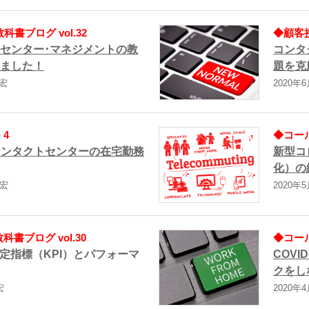
書ブログ vol.32
◆顧客接
センター･マネジメントの教
コンタ
ました！
題を克
伸宏
2020年6
 4
◆コール
コンタクトセンターの在宅勤務
新型コ
化）の
伸宏
2020年5
書ブログ vol.30
◆コール
定指標（KPI）とパフォーマ
COV
クをし
宏
2020年4