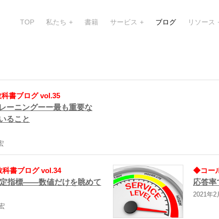
TOP
私たち
書籍
サービス
ブログ
リソース
書ブログ vol.35
レーニングーー最も重要な
いること
宏
書ブログ vol.34
◆コール
定指標――数値だけを眺めて
応答率
2021年2
伸宏