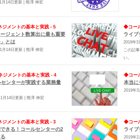
年1月14日更新 | 熊澤 伸宏
ジメントの基本と実践 - 5
◆コール
エージェント数算出に最も重要
ライブ
ル」とは
2019年3
年1月14日更新 | 熊澤 伸宏
この記事
い。
ジメントの基本と実践 - 4
◆コール
ルセンターが実践する業務量
本当に
2019年
年1月14日更新 | 熊澤 伸宏
ジメントの基本と実践 - 3
◆コール
できる！コールセンターの2
ライブ
する
2019年