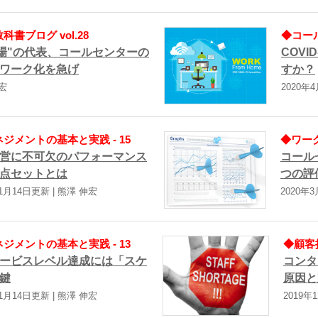
書ブログ vol.28
◆コール
密職場"の代表、コールセンターの
COV
ワーク化を急げ
すか？
伸宏
2020年
メントの基本と実践 - 15
◆ワーク
営に不可欠のパフォーマンス
コール
点セットとは
つの評
年1月14日更新 | 熊澤 伸宏
2020年
メントの基本と実践 - 13
◆顧客接
ービスレベル達成には「スケ
コンタ
鍵
原因と
年1月14日更新 | 熊澤 伸宏
2019年