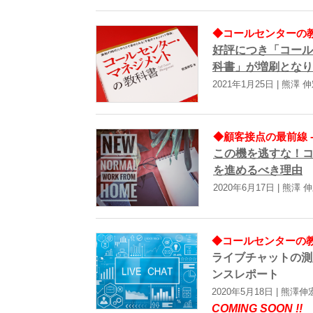
◆コールセンターの教科
好評につき「コール
科書」が増刷となり
2021年1月25日 | 熊澤 
◆顧客接点の最前線 -
この機を逃すな！
を進めるべき理由
2020年6月17日 | 熊澤 
◆コールセンターの教科
ライブチャットの測
ンスレポート
2020年5月18日 | 熊澤伸
COMING SOON !!