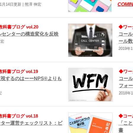
COMIN
年1月14日更新 | 熊澤 伸宏
書ブログ vol.20
◆ワー
ルセンターの構造変化を反映
コール
ール数
伸宏
2019年
書ブログ vol.19
◆ワー
視するのはーーNPS®よりも
コール
フォー
宏
2018年
書ブログ vol.18
◆コー
ンター運営チェックリスト：ビ
「こと
書