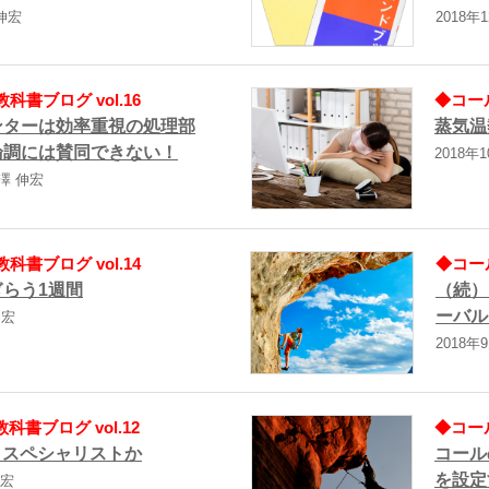
 伸宏
2018年
書ブログ vol.16
◆コール
ンターは効率重視の処理部
蒸気温
論調には賛同できない！
2018年
熊澤 伸宏
書ブログ vol.14
◆コー
らう1週間
（続）
ーバル
伸宏
2018年
書ブログ vol.12
◆コール
、スペシャリストか
コール
を設定
伸宏