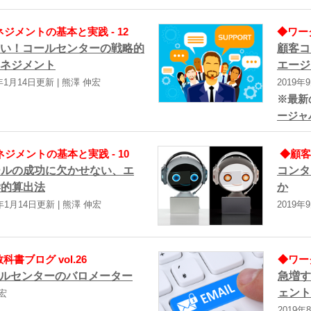
ジメントの基本と実践 - 12
◆ワー
い！コールセンターの戦略的
顧客コ
ネジメント
エージ
2年1月14日更新 | 熊澤 伸宏
2019年
※最新
ージャ
ジメントの基本と実践 - 10
◆顧客
ールの成功に欠かせない、エ
コンタ
学的算出法
か
2年1月14日更新 | 熊澤 伸宏
2019年
書ブログ vol.26
◆ワー
ルセンターのバロメーター
急増す
ェント
伸宏
2019年