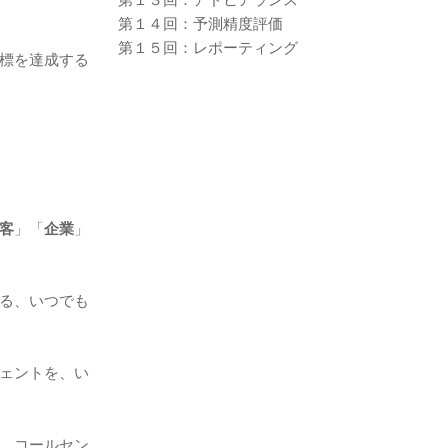
第１３回：アドヒアランス
第１４回：予測精度評価
第１５回：レポーティング
標を達成する
客
」「
企業
」
る、いつでも
ェントを、い
、コールセン