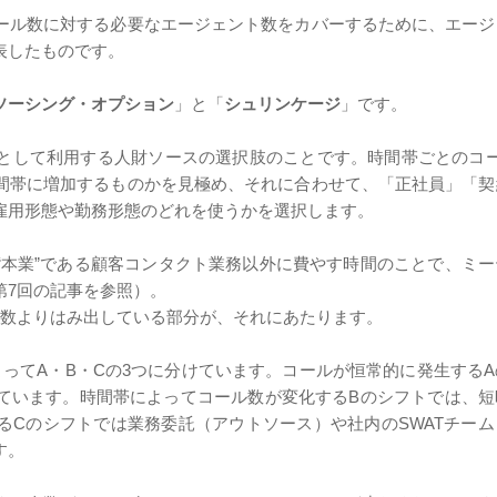
ール数に対する必要なエージェント数をカバーするために、エージ
表したものです。
ソーシング・オプション
」と「
シュリンケージ
」です。
として利用する人財ソースの選択肢のことです。時間帯ごとのコー
間帯に増加するものかを見極め、それに合わせて、「正社員」「契
雇用形態や勤務形態のどれを使うかを選択します。
“本業”である顧客コンタクト業務以外に費やす時間のことで、ミ
第7回の記事を参照）。
ト数よりはみ出している部分が、それにあたります。
ってA・B・Cの3つに分けています。コールが恒常的に発生する
ています。時間帯によってコール数が変化するBのシフトでは、短
るCのシフトでは業務委託（アウトソース）や社内のSWATチー
す。