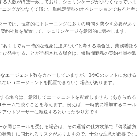
する人数がほぼ一致しており、シュリンケージが少なくなっていま
ーニングが少なくて済む、単純定型型のオペレーションであると考
ターでは、恒常的にトレーニングに多くの時間を費やす必要があり
や契約社員を配置して、シュリンケージを意図的に増やします。
“あくまでも一時的な現象に過ぎない”と考える場合は、業務委託や
たび発生することが予想される場合は、短時間勤務の契約社員や派
要なエージェント数をカバーしていますが、BやCのシフトにおけ
れない（エージェントを配置できない）場合があります。
する場合は、意図してエージェントを配置しません（あきらめる
ATチームで凌ぐことを考えます。例えば、一時的に増加するコー
をアウトソーサーに転送するといったやり方です。
ーが同じコールを受ける場合は、その運営の仕方次第で「偽装請負
の状態）に問われるリスクがありますので、十分な注意が必要です