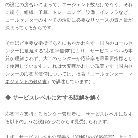
の設定の度合いによって、エージェント数だけでなく、それ
に続く、組織、予算、トレーニング、設備、インフラなど、
コールセンターのすべての活動に必要なリソースの質と量が
決まってくるからです。
それほど重要な指標であるにもかかわらず、国内のコールセ
ンターに蔓延する“応答率信仰”により、サービスレベルの本
質が理解されず、大半のセンターが応答率を最重要指標とし
て使用しています。これは大変嘆かわしい現実です（国内セ
ンターの応答率信仰については、拙著『
コールセンター・マ
ネジメントの教科書
』で詳述しています）。
◆
サービスレベルに対する誤解を解く
応答率を支持するセンター管理者に、サービスレベルに対す
る以下のような誤解が少なからず見受けられます。
まず、サービスレベルの定義を「Y秒以内の“応答率”」とする