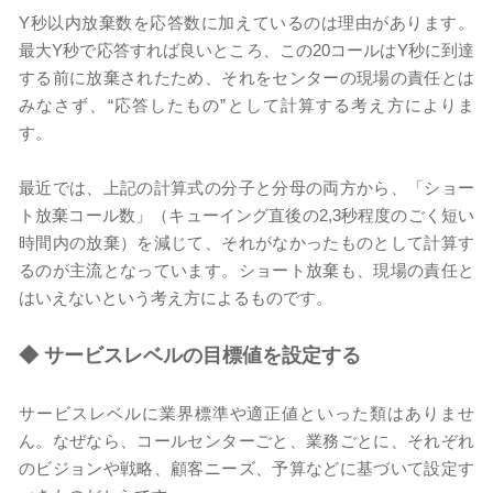
Y秒以内放棄数を応答数に加えているのは理由があります。
最大Y秒で応答すれば良いところ、この20コールはY秒に到達
する前に放棄されたため、それをセンターの現場の責任とは
みなさず、“応答したもの”として計算する考え方によりま
す。
最近では、上記の計算式の分子と分母の両方から、「ショー
ト放棄コール数」（キューイング直後の2,3秒程度のごく短い
時間内の放棄）を減じて、それがなかったものとして計算す
るのが主流となっています。ショート放棄も、現場の責任と
はいえないという考え方によるものです。
◆
サービスレベルの目標値を設定する
サービスレベルに業界標準や適正値といった類はありませ
ん。なぜなら、コールセンターごと、業務ごとに、それぞれ
のビジョンや戦略、顧客ニーズ、予算などに基づいて設定す